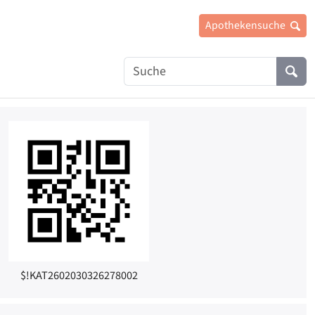
Apothekensuche
an
Suche
Suc
$!KAT2602030326278002