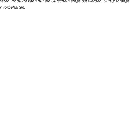
eten Produkte kann nur ein Gutschein eingelöst werden. Gültig solange
r vorbehalten.