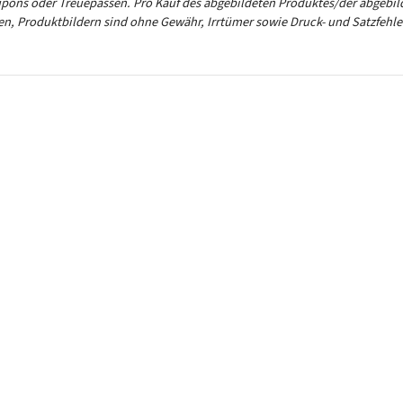
ons oder Treuepässen. Pro Kauf des abgebildeten Produktes/der abgebild
ten, Produktbildern sind ohne Gewähr, Irrtümer sowie Druck- und Satzfehle