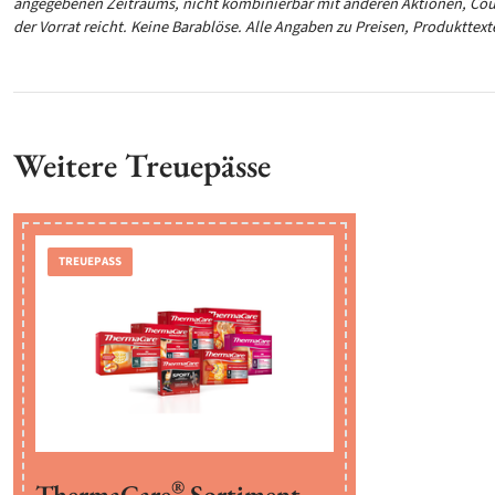
angegebenen Zeitraums, nicht kombinierbar mit anderen Aktionen, Coup
der Vorrat reicht. Keine Barablöse. Alle Angaben zu Preisen, Produkttex
Weitere Treuepässe
TREUEPASS
®
ThermaCare
Sortiment