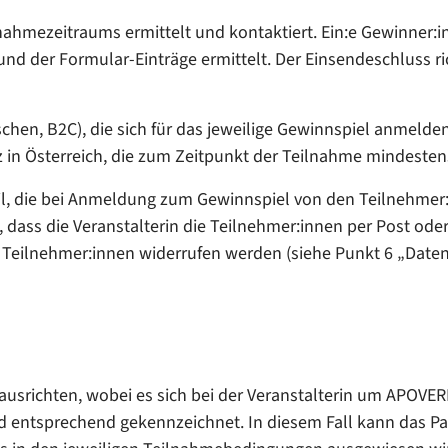
lnahmezeitraums ermittelt und kontaktiert. Ein:e Gewinner:
und der Formular-Einträge ermittelt. Der Einsendeschluss r
schen, B2C), die sich für das jeweilige Gewinnspiel anmel
 in Österreich, die zum Zeitpunkt der Teilnahme mindestens
Mail, die bei Anmeldung zum Gewinnspiel von den Teilnehm
, dass die Veranstalterin die Teilnehmer:innen per Post ode
en Teilnehmer:innen widerrufen werden (siehe Punkt 6 „Date
richten, wobei es sich bei der Veranstalterin um APOVERLA
 entsprechend gekennzeichnet. In diesem Fall kann das P