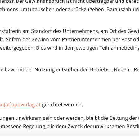
ierbar. Der Gewinnanspruch ist nicht übertragbar und bere
nehmens umzutauschen oder zurückzugeben. Barauszahlun
nstalterin am Standort des Unternehmens, am Ort des Gewin
dt. Sofern der Gewinn vom Partnerunternehmen per Post od
eitergegeben. Dies wird in den jeweiligen Teilnahmebedin
 bzw. mit der Nutzung entstehenden Betriebs-, Neben-, Re
e(at)apoverlag.at
gerichtet werden.
ngen unwirksam sein oder werden, bleibt die Geltung der 
ngemessene Regelung, die dem Zweck der unwirksamen Best