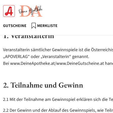
Accesskey
Accesskey
Accesskey
Accesskey
Zur Hauptnavigation
Zur Suche
Zum Inhalt
Zur Footernavigation
[2]
[3]
[1]
[4]
Teilnahmebedingu
GUTSCHEINE
MERKLISTE
1. Veranstalterin
Veranstalterin sämtlicher Gewinnspiele ist die Österreic
„APOVERLAG“ oder „Veranstalterin“ genannt.
Bei www.DeineApotheke.at/www.DeineGutscheine.at hand
2. Teilnahme und Gewinn
2.1 Mit der Teilnahme am Gewinnspiel erklären sich die
2.2 Der Gewinn und der Ablauf des Gewinnspiels, wie Teil