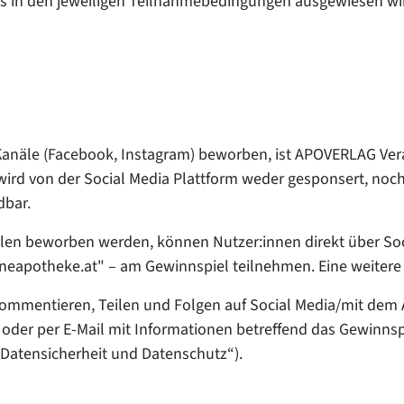
 in den jeweiligen Teilnahmebedingungen ausgewiesen wir
-Kanäle (Facebook, Instagram) beworben, ist APOVERLAG Vera
ird von der Social Media Plattform weder gesponsert, noch u
dbar.
älen beworben werden, können Nutzer:innen direkt über So
neapotheke.at" – am Gewinnspiel teilnehmen. Eine weitere 
Kommentieren, Teilen und Folgen auf Social Media/mit dem 
t oder per E-Mail mit Informationen betreffend das Gewinnspi
Datensicherheit und Datenschutz“).