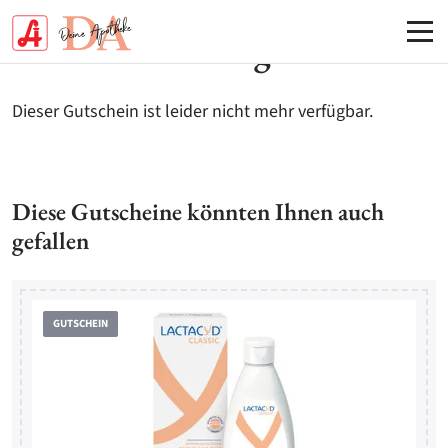
Accesskey
Accesskey
Accesskey
Accesskey
Zur Hauptnavigation
Zur Suche
Zum Inhalt
Zur Footernavigation
[2]
[3]
[1]
[4]
Gutschein nicht gefunden
Dieser Gutschein ist leider nicht mehr verfügbar.
Diese Gutscheine könnten Ihnen auch
gefallen
GUTSCHEIN